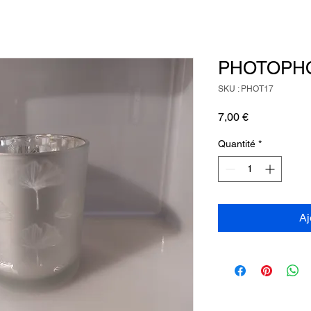
PHOTOPHO
SKU : PHOT17
Prix
7,00 €
Quantité
*
Aj